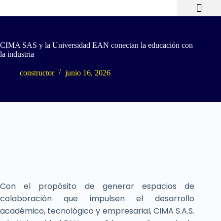
NUESTROS SERVICIOS
SERVICIOS EN LÍNEA
TRABAJE CON NOSOTROS
NUESTRAS ALIANZAS
CIMA SAS y la Universidad EAN conectan la educación con
la industria
constructor
junio 16, 2026
Con el propósito de generar espacios de
colaboración que impulsen el desarrollo
académico, tecnológico y empresarial, CIMA S.A.S.