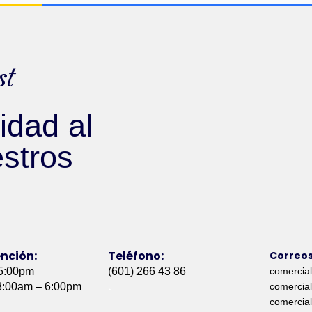
st
idad al
estros
ención:
Teléfono:
Correos
 5:00pm
(601) 266 43 86
comercia
.
 8:00am – 6:00pm
comercia
comercia