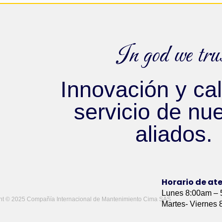
In god we tru
Innovación y cal
servicio de nu
aliados.
Horario de at
Lunes 8:00am –
ht © 2025 Compañía Internacional de Mantenimiento Cima SAS
Martes- Viernes